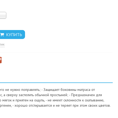
)
лик
его не нужно поправлять; - Защищает боковины матраса от
ас, а сверху застелить обычной простыней; - Предназначен для
ягок и приятен на ощупь, - не имеет склонности к скатыванию,
ергенен, - хорошо отстирывается и не теряет при этом своих цветов.