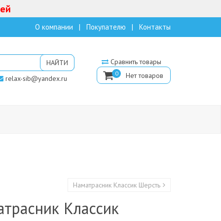
лей
О компании
Покупателю
Контакты
Сравнить товары
0
relax-sib@yandex.ru
Наматрасник Классик Шерсть
атрасник Классик