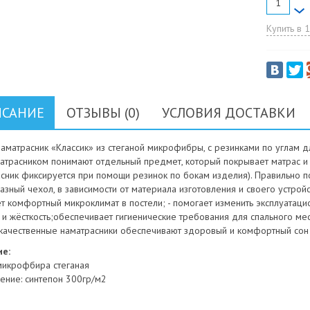
Купить в 1
САНИЕ
ОТЗЫВЫ (0)
УСЛОВИЯ ДОСТАВКИ
наматрасник «Классик» из стеганой микрофибры, с резинками по углам 
атрасником понимают отдельный предмет, который покрывает матрас и 
асник фиксируется при помощи резинок по бокам изделия). Правильно п
зный чехол, в зависимости от материала изготовления и своего устрой
т комфортный микроклимат в постели; - помогает изменить эксплуатацио
 и жёсткость;обеспечивает гигиенические требования для спального ме
 качественные наматрасники обеспечивают здоровый и комфортный сон В
е:
 микрофбира стеганая
ение: синтепон 300гр/м2