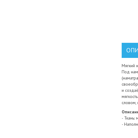
ОПИ
Мягкий 
Под нам
(наматр
своеобра
и создаё
мягкость
словом,
Описани
- Ткань:
- Наполн