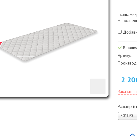
Ткань: ми
Наполнени
Добави
В нали
Артикул:
Производи
2 20
Заказать 
Размер (с
80*190