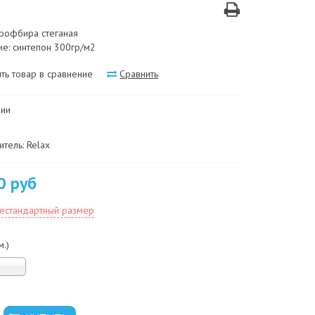
крофбира стеганая
е: синтепон 300гр/м2
ть товар в сравнение
Сравнить
чии
тель: Relax
0 руб
нестандартный размер
м.)