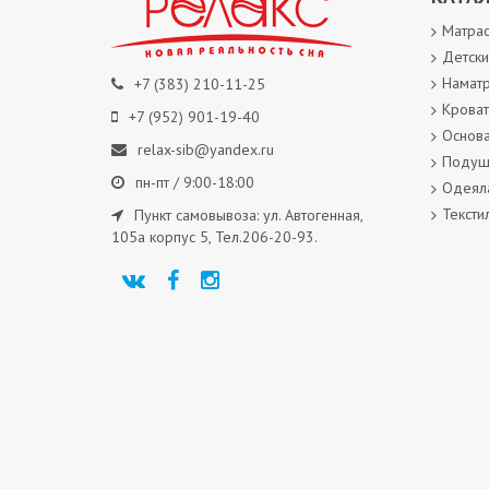
Матра
Детски
Наматр
+7 (383) 210-11-25
Кроват
+7 (952) 901-19-40
Основа
relax-sib@yandex.ru
Подуш
пн-пт / 9:00-18:00
Одеял
Тексти
Пункт самовывоза: ул. Автогенная,
105а корпус 5, Тел.206-20-93.