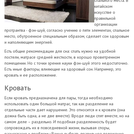
спального места. В
китайском
искусстве о
правильной
организации
протрантва - фэн-шуй, согласно учению о пяти элементах, спальное
место, обутроенное специальным образом, сделает сон здоровым
и наполняющим энергией.
Есть общие рекомендации для сна: спать нужно на удобной
постели, матрасе средней жесткости, в хорошо проветренном
помещении. Но с точки зрения науки фэн-шуй этого недостаточно.
Есть иные факторы, влияющие на здоровый сон. Например, это
кровать и ее расположение.
Кровать
Если кровать предназначена для пары, тогда необходимо
использовать один большой матрас, так как разделение на
отдельные части дает нарушение. Это относится и к кровати (она
дожна быть одна, а не две вместе). Вроде люди спят вместе, но на
самом деле – раздельно. И подобная разделенность будет
сопровождать их в повседневной жизни, вызывая споры,
разногласия и проблемы.Важно выбрать правильное положение